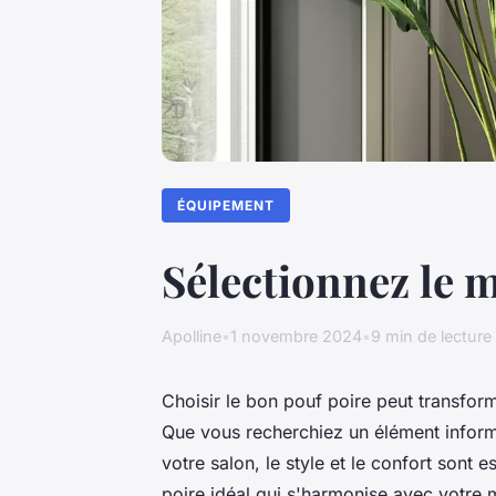
ÉQUIPEMENT
Sélectionnez le m
Apolline
•
1 novembre 2024
•
9 min de lecture
Choisir le bon pouf poire peut transfor
Que vous recherchiez un élément inform
votre salon, le style et le confort sont
poire idéal qui s'harmonise avec votre m