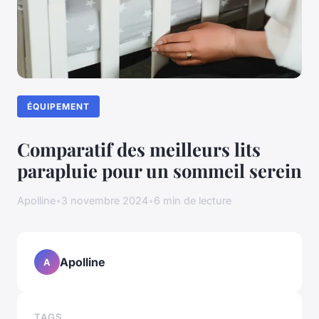
ÉQUIPEMENT
Comparatif des meilleurs lits
parapluie pour un sommeil serein
Apolline
•
3 novembre 2024
•
6 min de lecture
Apolline
A
TAGS