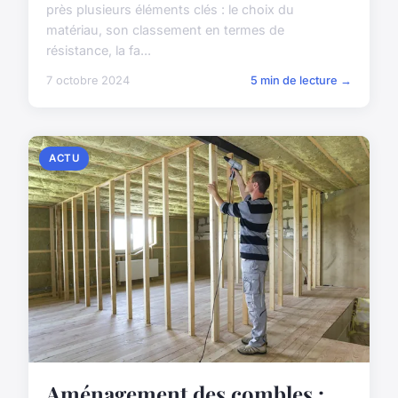
près plusieurs éléments clés : le choix du
matériau, son classement en termes de
résistance, la fa...
7 octobre 2024
5 min de lecture →
ACTU
Aménagement des combles :