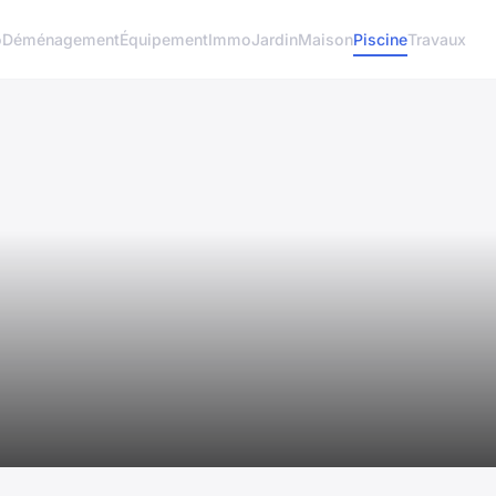
o
Déménagement
Équipement
Immo
Jardin
Maison
Piscine
Travaux