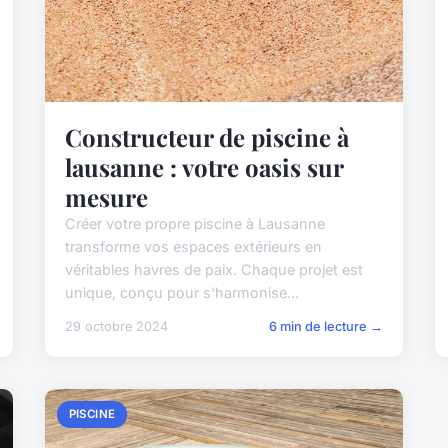
Constructeur de piscine à
lausanne : votre oasis sur
mesure
Créer votre propre piscine à Lausanne
transforme vos espaces extérieurs en
véritables havres de paix. Chaque projet est
unique, conçu pour s'harmonise...
29 octobre 2024
6 min de lecture →
PISCINE