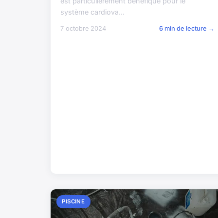
est particulièrement bénéfique pour le
système cardiova...
7 octobre 2024
6 min de lecture →
PISCINE