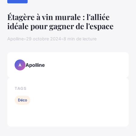
Étagère à vin murale : l'alliée
idéale pour gagner de l'espace
Apolline
•
29 octobre 2024
•
8 min de lecture
Apolline
A
TAGS
Déco