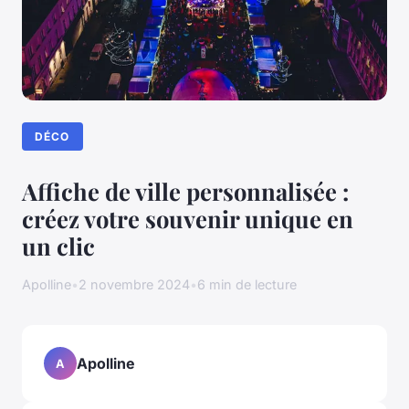
DÉCO
Affiche de ville personnalisée :
créez votre souvenir unique en
un clic
Apolline
•
2 novembre 2024
•
6 min de lecture
Apolline
A