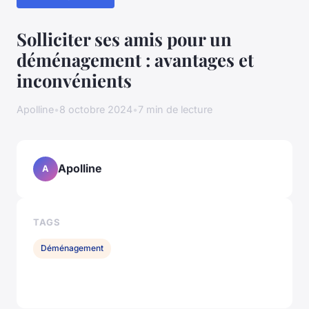
Solliciter ses amis pour un
déménagement : avantages et
inconvénients
Apolline
•
8 octobre 2024
•
7 min de lecture
Apolline
A
TAGS
Déménagement